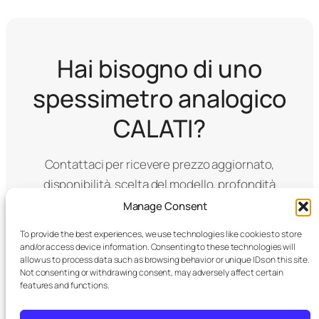
Hai bisogno di uno
spessimetro analogico
CALATI?
Contattaci per ricevere prezzo aggiornato,
disponibilità, scelta del modello, profondità
corretta, contatti più adatti e configurazione
Manage Consent
secondo il materiale o la norma richiesta.
To provide the best experiences, we use technologies like cookies to store
and/or access device information. Consenting to these technologies will
Richiedi informazioni
allow us to process data such as browsing behavior or unique IDs on this site.
Not consenting or withdrawing consent, may adversely affect certain
features and functions.
Scarica manuale PDF